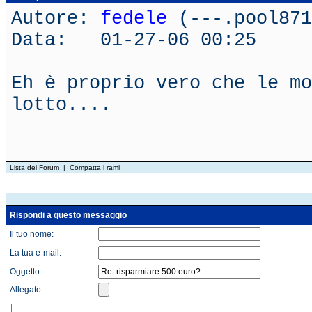
Autore:
fedele
(---.pool871
Data: 01-27-06 00:25
Eh è proprio vero che le mo
lotto....
Lista dei Forum
|
Compatta i rami
Rispondi a questo messaggio
Il tuo nome:
La tua e-mail:
Oggetto:
Allegato: