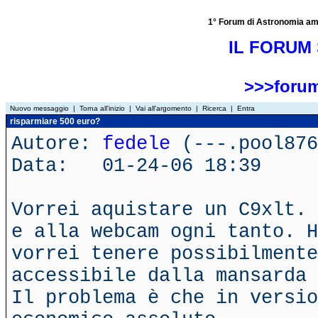
1° Forum di Astronomia amator
IL FORUM 
>>>forum
Nuovo messaggio
|
Torna all'inizio
|
Vai all'argomento
|
Ricerca
|
Entra
risparmiare 500 euro?
Autore:
fedele
(---.pool876
Data: 01-24-06 18:39
Vorrei aquistare un C9xlt. 
e alla webcam ogni tanto. H
vorrei tenere possibilmente
accessibile dalla mansarda 
Il problema è che in versio